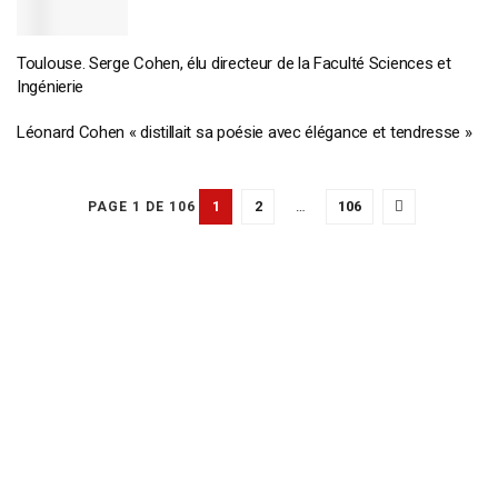
Toulouse. Serge Cohen, élu directeur de la Faculté Sciences et
Ingénierie
Léonard Cohen « distillait sa poésie avec élégance et tendresse »
1
2
…
106
PAGE 1 DE 106